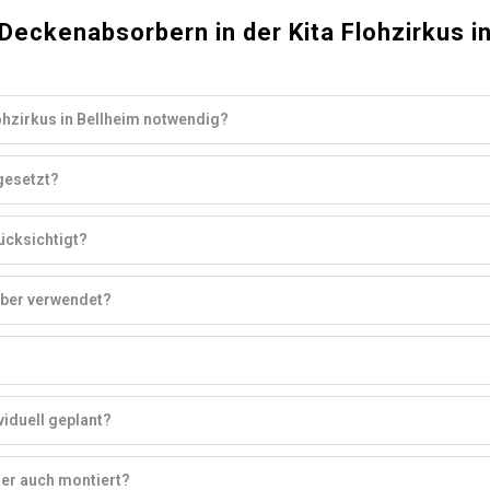
eckenabsorbern in der Kita Flohzirkus i
hzirkus in Bellheim notwendig?
gesetzt?
ücksichtigt?
rber verwendet?
viduell geplant?
er auch montiert?