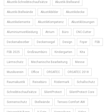
Akustik-Schreibtischaufsätze
Akustik-Stellwand
Akustik-Stellwände
Akustikbilder
Akustikdecke
Akustikelemente
AkustikKompetenz
Akustiklösungen
Aluminiumverkleidung
Atrium
Büro
CNC-Cutter
Deckenabsorber
Deckensegel
Design
Foyer
FSB
FSB 2025
Großraumbüro
Kindergarten
Kita
Lärmschutz
Mechanische Bearbeitung
Messe
Musikverein
Office
ORGATEC
ORGATEC 2018
Raumakustik
Reisebüro
Rödermark
Schallschutz
Schreibtischaufsätze
SilentProtect
SilentProtect Core
Sonnenschutz
Stellwände
Tenseo Comfort AW