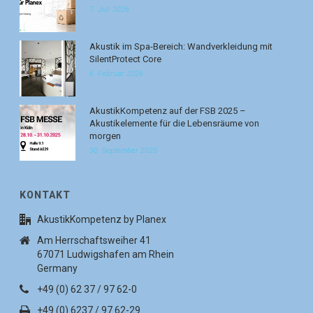
7. Juli 2026
Akustik im Spa-Bereich: Wandverkleidung mit
SilentProtect Core
6. Februar 2026
AkustikKompetenz auf der FSB 2025 –
Akustikelemente für die Lebensräume von
morgen
30. September 2025
KONTAKT
AkustikKompetenz by Planex
Am Herrschaftsweiher 41
67071 Ludwigshafen am Rhein
Germany
+49 (0) 62 37 / 97 62-0
+49 (0) 6237 / 97 62-29