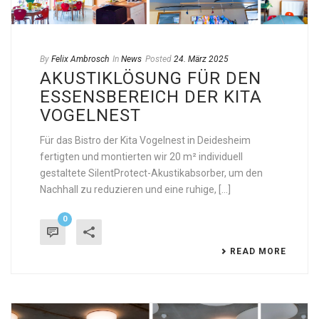
By
Felix Ambrosch
In
News
Posted
24. März 2025
AKUSTIKLÖSUNG FÜR DEN
ESSENSBEREICH DER KITA
VOGELNEST
Für das Bistro der Kita Vogelnest in Deidesheim
fertigten und montierten wir 20 m² individuell
gestaltete SilentProtect-Akustikabsorber, um den
Nachhall zu reduzieren und eine ruhige, [...]
0
READ MORE