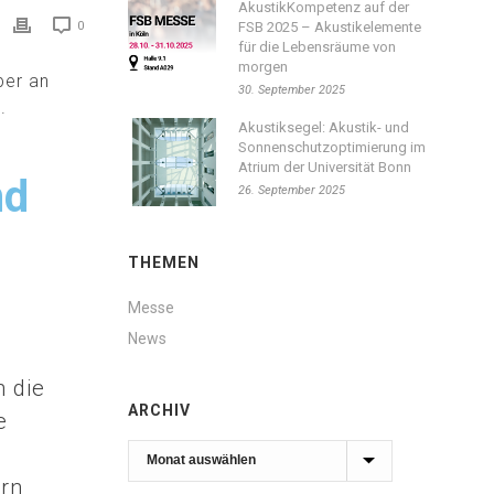
AkustikKompetenz auf der
0
FSB 2025 – Akustikelemente
für die Lebensräume von
morgen
ber an
30. September 2025
.
Akustiksegel: Akustik- und
Sonnenschutzoptimierung im
Atrium der Universität Bonn
nd
26. September 2025
THEMEN
Messe
News
h die
ARCHIV
e
Archiv
ern