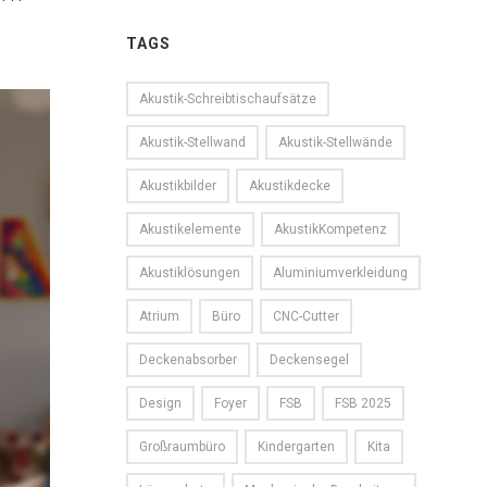
TAGS
Akustik-Schreibtischaufsätze
Akustik-Stellwand
Akustik-Stellwände
Akustikbilder
Akustikdecke
Akustikelemente
AkustikKompetenz
Akustiklösungen
Aluminiumverkleidung
Atrium
Büro
CNC-Cutter
Deckenabsorber
Deckensegel
Design
Foyer
FSB
FSB 2025
Großraumbüro
Kindergarten
Kita