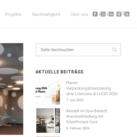
Projekte
Nachhaltigkeit
Über uns
Kontakt
AKTUELLE BEITRÄGE
Planex:
Verpackungslizenzierung
über Lizenzero & LUCID 2026
7. Juli 2026
Akustik im Spa-Bereich:
Wandverkleidung mit
SilentProtect Core
6. Februar 2026