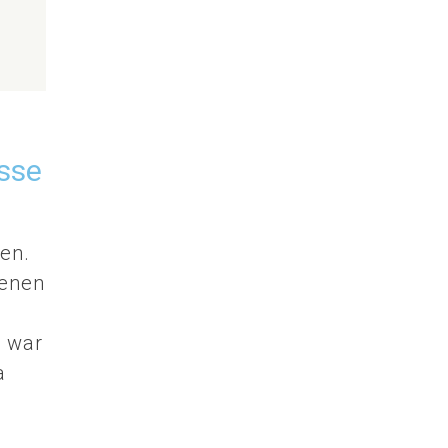
sse
en.
fenen
 war
a