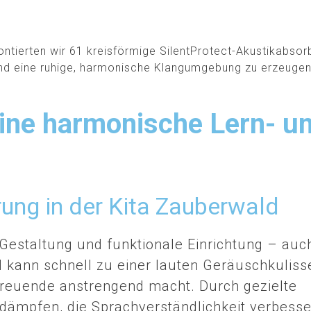
montierten wir 61 kreisförmige SilentProtect-Akustikabsor
nd eine ruhige, harmonische Klangumgebung zu erzeugen
eine harmonische Lern- u
rung in der Kita Zauberwald
e Gestaltung und funktionale Einrichtung – auc
l kann schnell zu einer lauten Geräuschkuliss
etreuende anstrengend macht. Durch gezielte
dämpfen, die Sprachverständlichkeit verbess