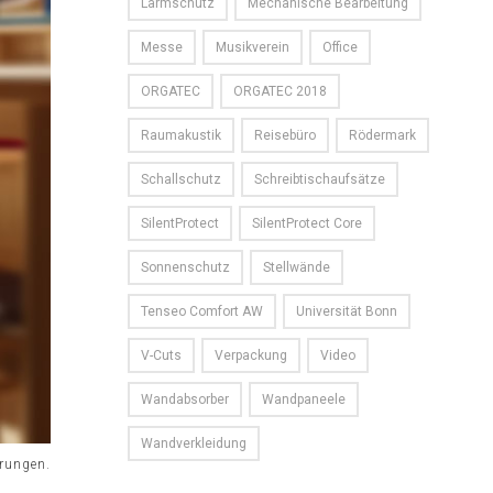
Lärmschutz
Mechanische Bearbeitung
Messe
Musikverein
Office
ORGATEC
ORGATEC 2018
Raumakustik
Reisebüro
Rödermark
Schallschutz
Schreibtischaufsätze
SilentProtect
SilentProtect Core
Sonnenschutz
Stellwände
Tenseo Comfort AW
Universität Bonn
V-Cuts
Verpackung
Video
Wandabsorber
Wandpaneele
Wandverkleidung
erungen.