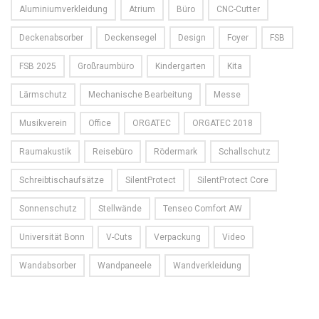
Aluminiumverkleidung
Atrium
Büro
CNC-Cutter
Deckenabsorber
Deckensegel
Design
Foyer
FSB
FSB 2025
Großraumbüro
Kindergarten
Kita
Lärmschutz
Mechanische Bearbeitung
Messe
Musikverein
Office
ORGATEC
ORGATEC 2018
Raumakustik
Reisebüro
Rödermark
Schallschutz
Schreibtischaufsätze
SilentProtect
SilentProtect Core
Sonnenschutz
Stellwände
Tenseo Comfort AW
Universität Bonn
V-Cuts
Verpackung
Video
Wandabsorber
Wandpaneele
Wandverkleidung