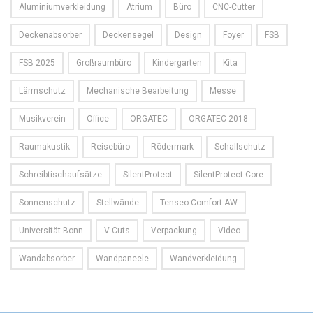
Aluminiumverkleidung
Atrium
Büro
CNC-Cutter
Deckenabsorber
Deckensegel
Design
Foyer
FSB
FSB 2025
Großraumbüro
Kindergarten
Kita
Lärmschutz
Mechanische Bearbeitung
Messe
Musikverein
Office
ORGATEC
ORGATEC 2018
Raumakustik
Reisebüro
Rödermark
Schallschutz
Schreibtischaufsätze
SilentProtect
SilentProtect Core
Sonnenschutz
Stellwände
Tenseo Comfort AW
Universität Bonn
V-Cuts
Verpackung
Video
Wandabsorber
Wandpaneele
Wandverkleidung