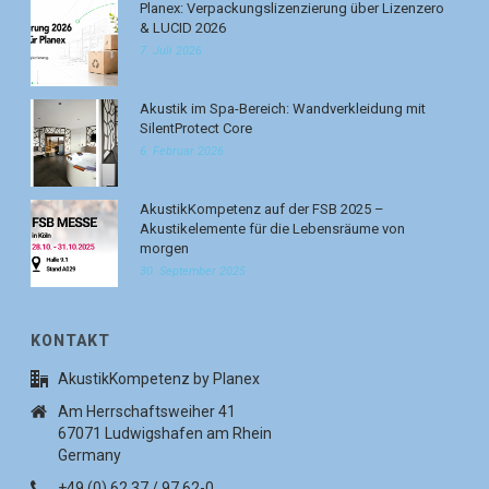
Planex: Verpackungslizenzierung über Lizenzero
& LUCID 2026
7. Juli 2026
Akustik im Spa-Bereich: Wandverkleidung mit
SilentProtect Core
6. Februar 2026
AkustikKompetenz auf der FSB 2025 –
Akustikelemente für die Lebensräume von
morgen
30. September 2025
KONTAKT
AkustikKompetenz by Planex
Am Herrschaftsweiher 41
67071 Ludwigshafen am Rhein
Germany
+49 (0) 62 37 / 97 62-0