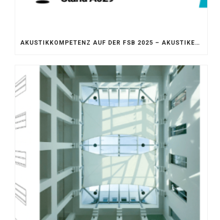
AKUSTIKKOMPETENZ AUF DER FSB 2025 – AKUSTIKELEMENTE FÜR DIE LEBENSRÄUME VON MORGEN