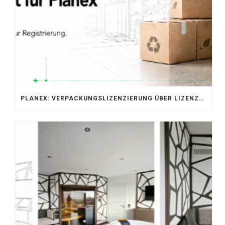
PLANEX: VERPACKUNGSLIZENZIERUNG ÜBER LIZENZERO & LUCID 2026