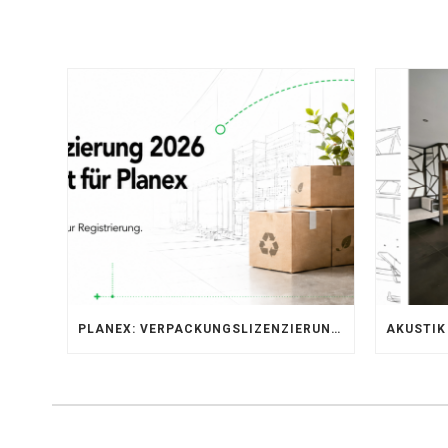
PLANEX: VERPACKUNGSLIZENZIERUNG ÜBER LIZENZERO & LUCID 2026