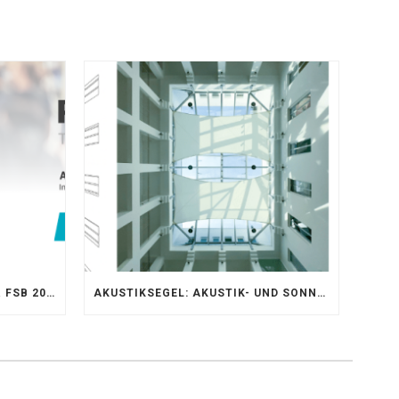
AKUSTIKKOMPETENZ AUF DER FSB 2025 – AKUSTIKELEMENTE FÜR DIE LEBENSRÄUME VON MORGEN
AKUSTIKSEGEL: AKUSTIK- UND SONNENSCHUTZOPTIMIERUNG IM ATRIUM DER UNIVERSITÄT BONN