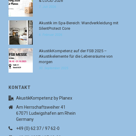
& LUCID 2026
7. Juli 2026
Akustik im Spa-Bereich: Wandverkleidung mit
SilentProtect Core
6. Februar 2026
AkustikKompetenz auf der FSB 2025 –
Akustikelemente für die Lebensräume von
morgen
30. September 2025
KONTAKT
AkustikKompetenz by Planex
Am Herrschaftsweiher 41
67071 Ludwigshafen am Rhein
Germany
+49 (0) 62 37 / 97 62-0