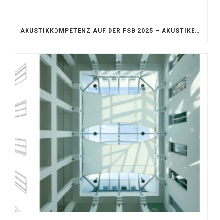
AKUSTIKKOMPETENZ AUF DER FSB 2025 – AKUSTIKELEMENTE FÜR DIE LEBENSRÄUME VON MORGEN