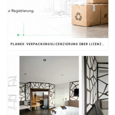
PLANEX: VERPACKUNGSLIZENZIERUNG ÜBER LIZENZERO & LUCID 2026