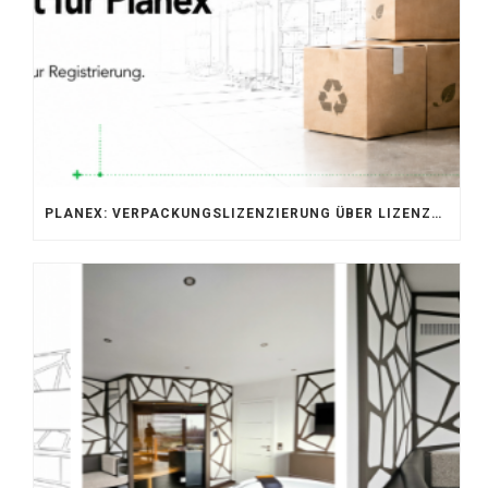
PLANEX: VERPACKUNGSLIZENZIERUNG ÜBER LIZENZERO & LUCID 2026