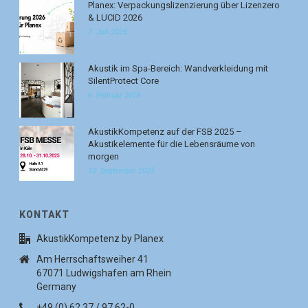
Planex: Verpackungslizenzierung über Lizenzero
& LUCID 2026
7. Juli 2026
Akustik im Spa-Bereich: Wandverkleidung mit
SilentProtect Core
6. Februar 2026
AkustikKompetenz auf der FSB 2025 –
Akustikelemente für die Lebensräume von
morgen
30. September 2025
KONTAKT
AkustikKompetenz by Planex
Am Herrschaftsweiher 41
67071 Ludwigshafen am Rhein
Germany
+49 (0) 62 37 / 97 62-0