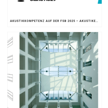
AKUSTIKKOMPETENZ AUF DER FSB 2025 – AKUSTIKELEMENTE FÜR DIE LEBENSRÄUME VON MORGEN