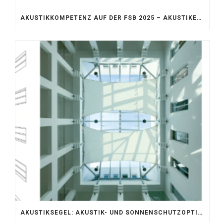
AKUSTIKKOMPETENZ AUF DER FSB 2025 – AKUSTIKELEMENTE FÜR DIE LEBENSRÄUME VON MORGEN
AKUSTIKSEGEL: AKUSTIK- UND SONNENSCHUTZOPTIMIERUNG IM ATRIUM DER UNIVERSITÄT BONN