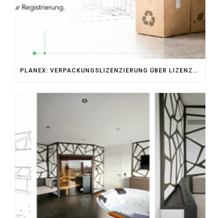
PLANEX: VERPACKUNGSLIZENZIERUNG ÜBER LIZENZERO & LUCID 2026