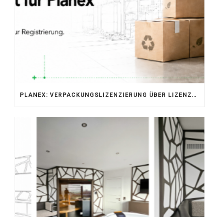
PLANEX: VERPACKUNGSLIZENZIERUNG ÜBER LIZENZERO & LUCID 2026