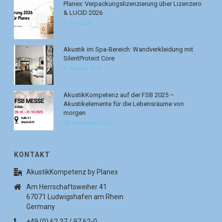
Planex: Verpackungslizenzierung über Lizenzero
& LUCID 2026
7. Juli 2026
Akustik im Spa-Bereich: Wandverkleidung mit
SilentProtect Core
6. Februar 2026
AkustikKompetenz auf der FSB 2025 –
Akustikelemente für die Lebensräume von
morgen
30. September 2025
KONTAKT
AkustikKompetenz by Planex
Am Herrschaftsweiher 41
67071 Ludwigshafen am Rhein
Germany
+49 (0) 62 37 / 97 62-0