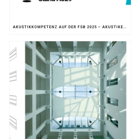
AKUSTIKKOMPETENZ AUF DER FSB 2025 – AKUSTIKELEMENTE FÜR DIE LEBENSRÄUME VON MORGEN