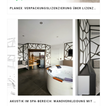
PLANEX: VERPACKUNGSLIZENZIERUNG ÜBER LIZENZERO & LUCID 2026
AKUSTIK IM SPA-BEREICH: WANDVERKLEIDUNG MIT SILENTPROTECT CORE