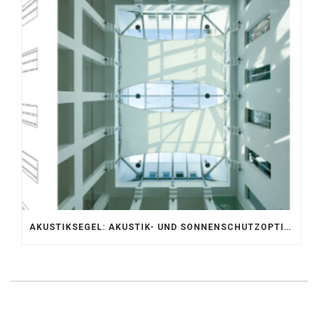
AKUSTIKSEGEL: AKUSTIK- UND SONNENSCHUTZOPTIMIERUNG IM ATRIUM DER UNIVERSITÄT BONN