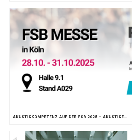
AKUSTIKKOMPETENZ AUF DER FSB 2025 – AKUSTIKELEMENTE FÜR DIE LEBENSRÄUME VON MORGEN