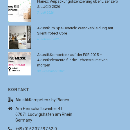
Planex: Verpackungslizenzierung über Lizenzero
& LUCID 2026
7. Juli 2026
Akustik im Spa-Bereich: Wandverkleidung mit
SilentProtect Core
6. Februar 2026
AkustikKompetenz auf der FSB 2025 –
Akustikelemente für die Lebensräume von
morgen
30. September 2025
KONTAKT
AkustikKompetenz by Planex
Am Herrschaftsweiher 41
67071 Ludwigshafen am Rhein
Germany
+49 (0) 62 37 / 97 62-0