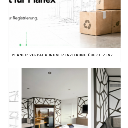
PLANEX: VERPACKUNGSLIZENZIERUNG ÜBER LIZENZERO & LUCID 2026