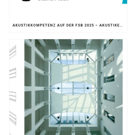
AKUSTIKKOMPETENZ AUF DER FSB 2025 – AKUSTIKELEMENTE FÜR DIE LEBENSRÄUME VON MORGEN