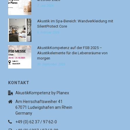
7. Juli 2026
Akustik im Spa-Bereich: Wandverkleidung mit
SilentProtect Core
6. Februar 2026
AkustikKompetenz auf der FSB 2025 –
Akustikelemente für die Lebensräume von
morgen
30. September 2025
KONTAKT
AkustikKompetenz by Planex
Am Herrschaftsweiher 41
67071 Ludwigshafen am Rhein
Germany
+49 (0) 62 37 / 97 62-0