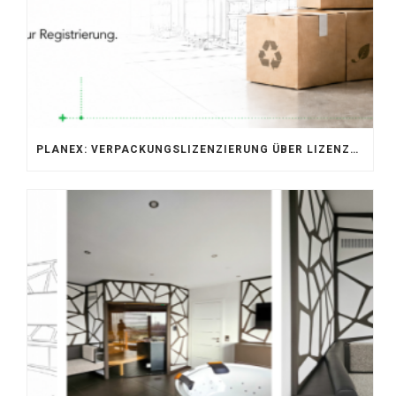
PLANEX: VERPACKUNGSLIZENZIERUNG ÜBER LIZENZERO & LUCID 2026