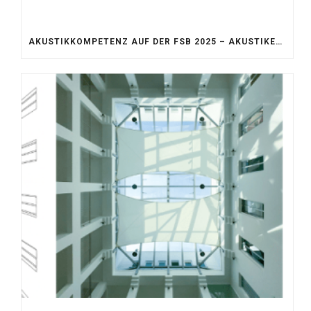
AKUSTIKKOMPETENZ AUF DER FSB 2025 – AKUSTIKELEMENTE FÜR DIE LEBENSRÄUME VON MORGEN