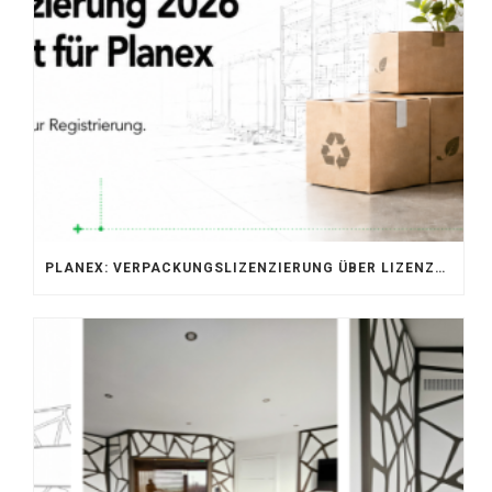
PLANEX: VERPACKUNGSLIZENZIERUNG ÜBER LIZENZERO & LUCID 2026