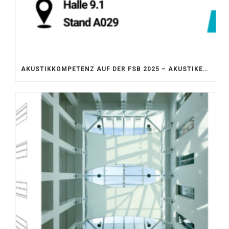
AKUSTIKKOMPETENZ AUF DER FSB 2025 – AKUSTIKELEMENTE FÜR DIE LEBENSRÄUME VON MORGEN