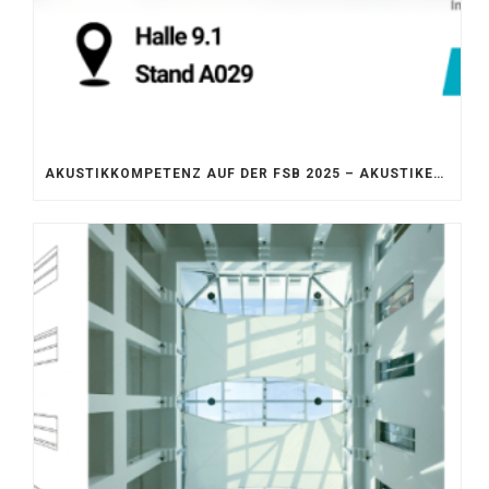
AKUSTIKKOMPETENZ AUF DER FSB 2025 – AKUSTIKELEMENTE FÜR DIE LEBENSRÄUME VON MORGEN