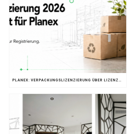
PLANEX: VERPACKUNGSLIZENZIERUNG ÜBER LIZENZERO & LUCID 2026