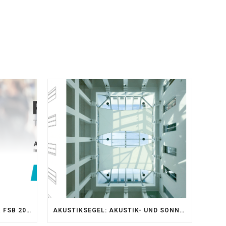
AKUSTIKKOMPETENZ AUF DER FSB 2025 – AKUSTIKELEMENTE FÜR DIE LEBENSRÄUME VON MORGEN
AKUSTIKSEGEL: AKUSTIK- UND SONNENSCHUTZOPTIMIERUNG IM ATRIUM DER UNIVERSITÄT BONN