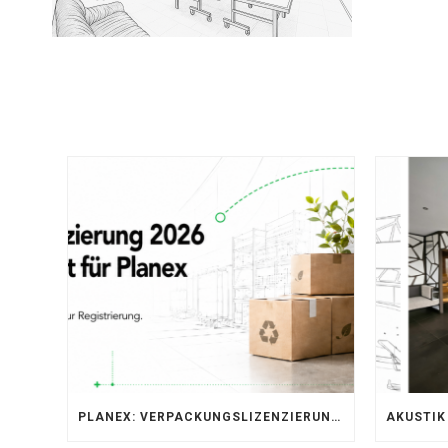
PLANEX: VERPACKUNGSLIZENZIERUNG ÜBER LIZENZERO & LUCID 2026