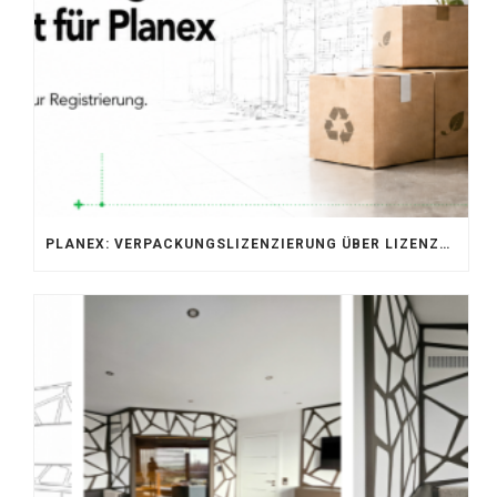
PLANEX: VERPACKUNGSLIZENZIERUNG ÜBER LIZENZERO & LUCID 2026