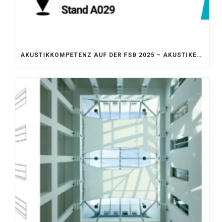
AKUSTIKKOMPETENZ AUF DER FSB 2025 – AKUSTIKELEMENTE FÜR DIE LEBENSRÄUME VON MORGEN