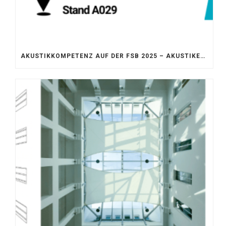
AKUSTIKKOMPETENZ AUF DER FSB 2025 – AKUSTIKELEMENTE FÜR DIE LEBENSRÄUME VON MORGEN