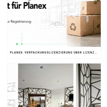
PLANEX: VERPACKUNGSLIZENZIERUNG ÜBER LIZENZERO & LUCID 2026