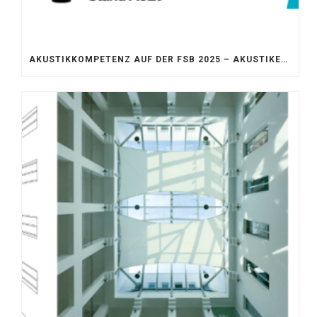
AKUSTIKKOMPETENZ AUF DER FSB 2025 – AKUSTIKELEMENTE FÜR DIE LEBENSRÄUME VON MORGEN