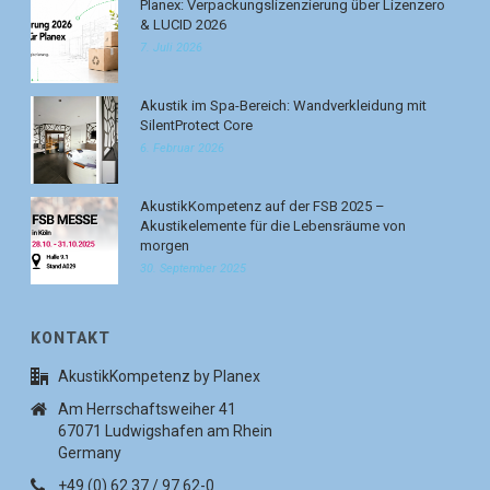
Planex: Verpackungslizenzierung über Lizenzero
& LUCID 2026
7. Juli 2026
Akustik im Spa-Bereich: Wandverkleidung mit
SilentProtect Core
6. Februar 2026
AkustikKompetenz auf der FSB 2025 –
Akustikelemente für die Lebensräume von
morgen
30. September 2025
KONTAKT
AkustikKompetenz by Planex
Am Herrschaftsweiher 41
67071 Ludwigshafen am Rhein
Germany
+49 (0) 62 37 / 97 62-0