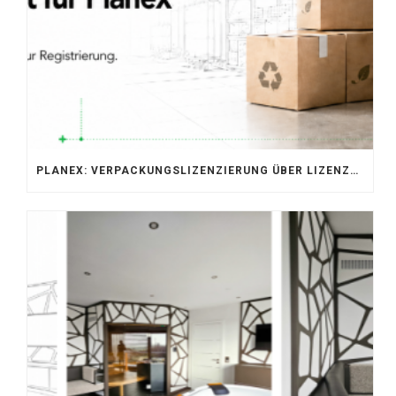
PLANEX: VERPACKUNGSLIZENZIERUNG ÜBER LIZENZERO & LUCID 2026