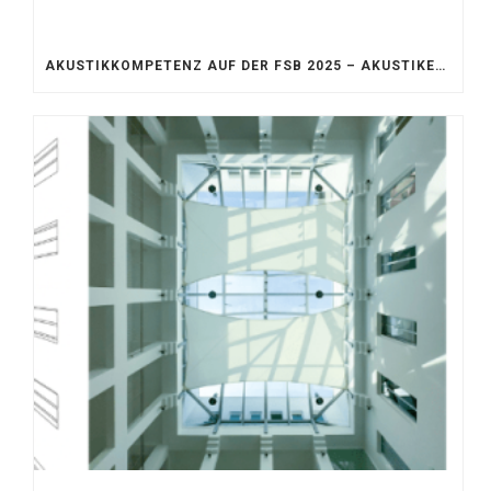
AKUSTIKKOMPETENZ AUF DER FSB 2025 – AKUSTIKELEMENTE FÜR DIE LEBENSRÄUME VON MORGEN