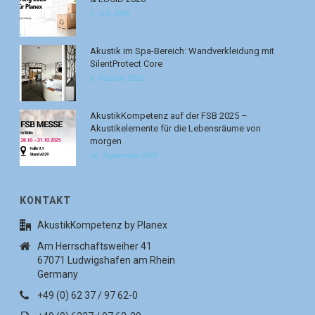
7. Juli 2026
Akustik im Spa-Bereich: Wandverkleidung mit
SilentProtect Core
6. Februar 2026
AkustikKompetenz auf der FSB 2025 –
Akustikelemente für die Lebensräume von
morgen
30. September 2025
KONTAKT
AkustikKompetenz by Planex
Am Herrschaftsweiher 41
67071 Ludwigshafen am Rhein
Germany
+49 (0) 62 37 / 97 62-0