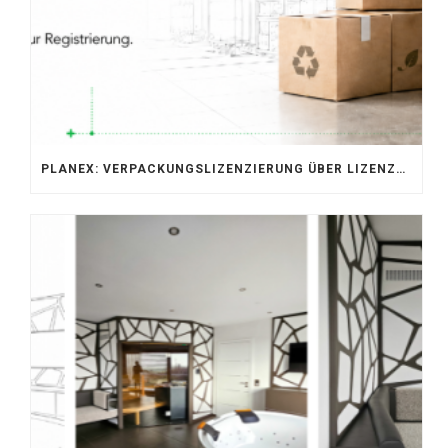
PLANEX: VERPACKUNGSLIZENZIERUNG ÜBER LIZENZERO & LUCID 2026