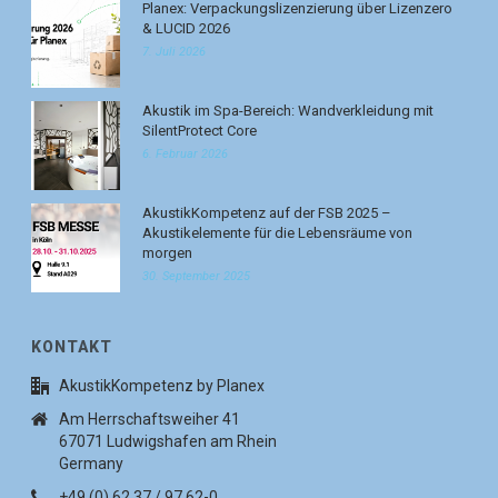
Planex: Verpackungslizenzierung über Lizenzero
& LUCID 2026
7. Juli 2026
Akustik im Spa-Bereich: Wandverkleidung mit
SilentProtect Core
6. Februar 2026
AkustikKompetenz auf der FSB 2025 –
Akustikelemente für die Lebensräume von
morgen
30. September 2025
KONTAKT
AkustikKompetenz by Planex
Am Herrschaftsweiher 41
67071 Ludwigshafen am Rhein
Germany
+49 (0) 62 37 / 97 62-0