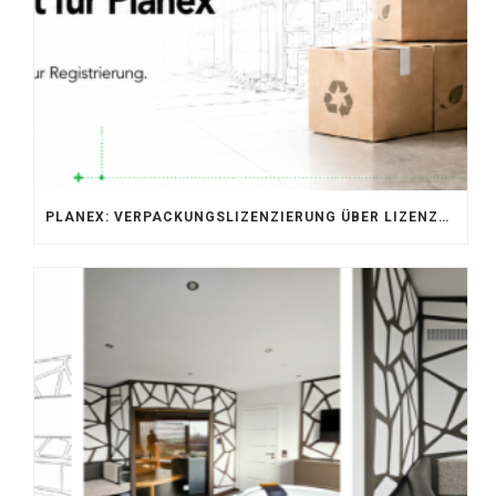
PLANEX: VERPACKUNGSLIZENZIERUNG ÜBER LIZENZERO & LUCID 2026