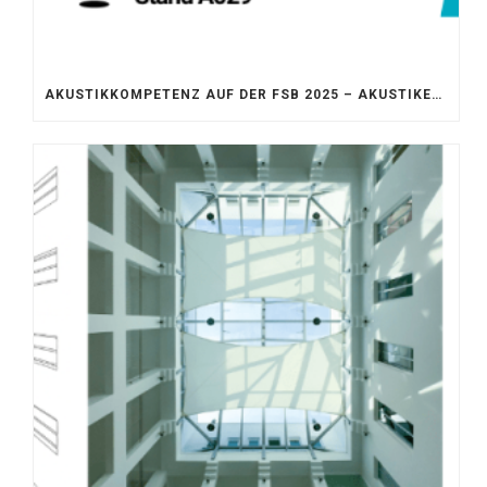
AKUSTIKKOMPETENZ AUF DER FSB 2025 – AKUSTIKELEMENTE FÜR DIE LEBENSRÄUME VON MORGEN