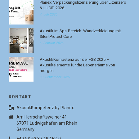
Planex: Verpackungslizenzierung über Lizenzero
& LUCID 2026
7. Juli 2026
Akustik im Spa-Bereich: Wandverkleidung mit
SilentProtect Core
6. Februar 2026
AkustikKompetenz auf der FSB 2025 –
Akustikelemente für die Lebensräume von
morgen
30. September 2025
KONTAKT
AkustikKompetenz by Planex
Am Herrschaftsweiher 41
67071 Ludwigshafen am Rhein
Germany
+49 (0) 62 37 / 97 62-0