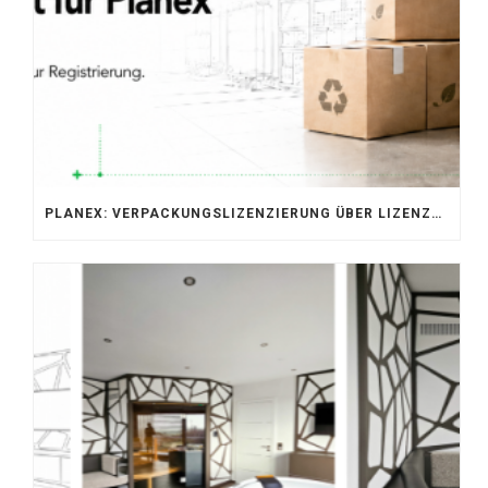
PLANEX: VERPACKUNGSLIZENZIERUNG ÜBER LIZENZERO & LUCID 2026