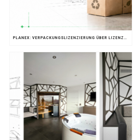
PLANEX: VERPACKUNGSLIZENZIERUNG ÜBER LIZENZERO & LUCID 2026