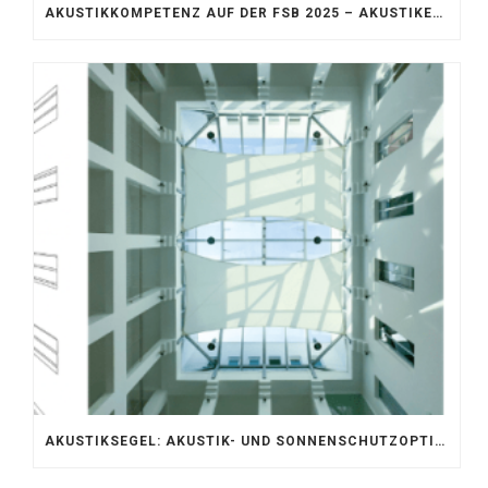
AKUSTIKKOMPETENZ AUF DER FSB 2025 – AKUSTIKELEMENTE FÜR DIE LEBENSRÄUME VON MORGEN
AKUSTIKSEGEL: AKUSTIK- UND SONNENSCHUTZOPTIMIERUNG IM ATRIUM DER UNIVERSITÄT BONN