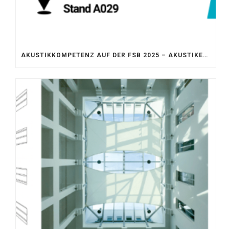
AKUSTIKKOMPETENZ AUF DER FSB 2025 – AKUSTIKELEMENTE FÜR DIE LEBENSRÄUME VON MORGEN