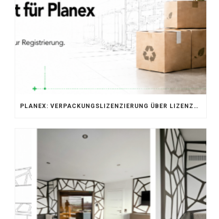
PLANEX: VERPACKUNGSLIZENZIERUNG ÜBER LIZENZERO & LUCID 2026