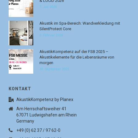
& LUCID 2026
7. Juli 2026
Akustik im Spa-Bereich: Wandverkleidung mit
SilentProtect Core
6. Februar 2026
AkustikKompetenz auf der FSB 2025 –
Akustikelemente für die Lebensräume von
morgen
30. September 2025
KONTAKT
AkustikKompetenz by Planex
Am Herrschaftsweiher 41
67071 Ludwigshafen am Rhein
Germany
+49 (0) 62 37 / 97 62-0