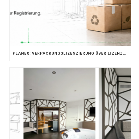
PLANEX: VERPACKUNGSLIZENZIERUNG ÜBER LIZENZERO & LUCID 2026