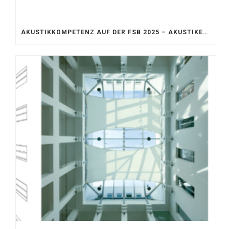
AKUSTIKKOMPETENZ AUF DER FSB 2025 – AKUSTIKELEMENTE FÜR DIE LEBENSRÄUME VON MORGEN