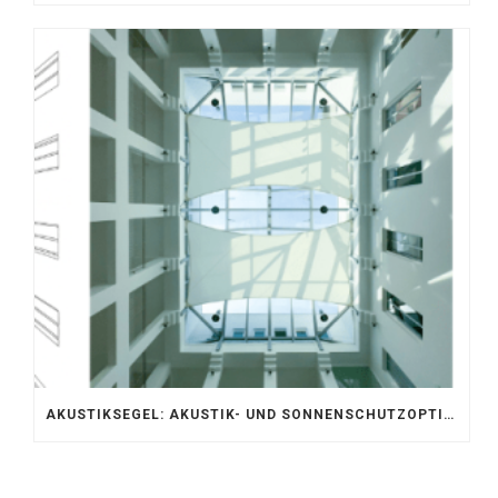
AKUSTIKSEGEL: AKUSTIK- UND SONNENSCHUTZOPTIMIERUNG IM ATRIUM DER UNIVERSITÄT BONN