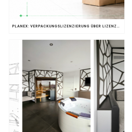
PLANEX: VERPACKUNGSLIZENZIERUNG ÜBER LIZENZERO & LUCID 2026