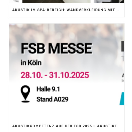
AKUSTIK IM SPA-BEREICH: WANDVERKLEIDUNG MIT SILENTPROTECT CORE
AKUSTIKKOMPETENZ AUF DER FSB 2025 – AKUSTIKELEMENTE FÜR DIE LEBENSRÄUME VON MORGEN