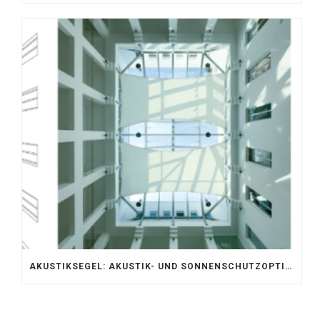
AKUSTIKSEGEL: AKUSTIK- UND SONNENSCHUTZOPTIMIERUNG IM ATRIUM DER UNIVERSITÄT BONN