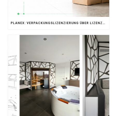
PLANEX: VERPACKUNGSLIZENZIERUNG ÜBER LIZENZERO & LUCID 2026