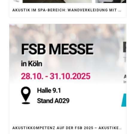
AKUSTIK IM SPA-BEREICH: WANDVERKLEIDUNG MIT SILENTPROTECT CORE
AKUSTIKKOMPETENZ AUF DER FSB 2025 – AKUSTIKELEMENTE FÜR DIE LEBENSRÄUME VON MORGEN