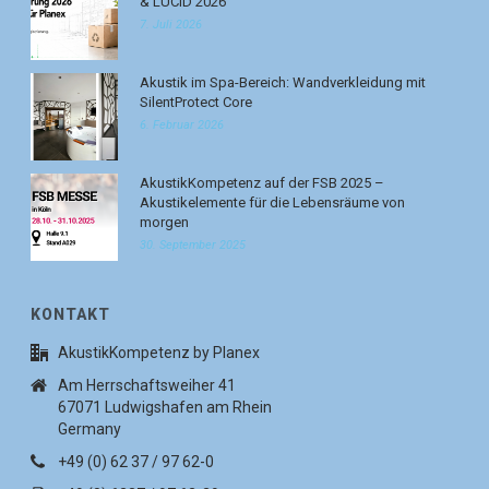
& LUCID 2026
7. Juli 2026
Akustik im Spa-Bereich: Wandverkleidung mit
SilentProtect Core
6. Februar 2026
AkustikKompetenz auf der FSB 2025 –
Akustikelemente für die Lebensräume von
morgen
30. September 2025
KONTAKT
AkustikKompetenz by Planex
Am Herrschaftsweiher 41
67071 Ludwigshafen am Rhein
Germany
+49 (0) 62 37 / 97 62-0