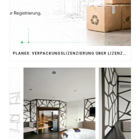
PLANEX: VERPACKUNGSLIZENZIERUNG ÜBER LIZENZERO & LUCID 2026