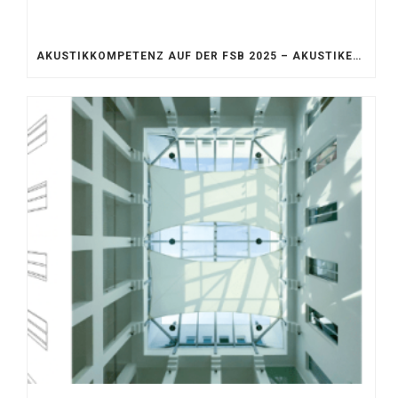
AKUSTIKKOMPETENZ AUF DER FSB 2025 – AKUSTIKELEMENTE FÜR DIE LEBENSRÄUME VON MORGEN