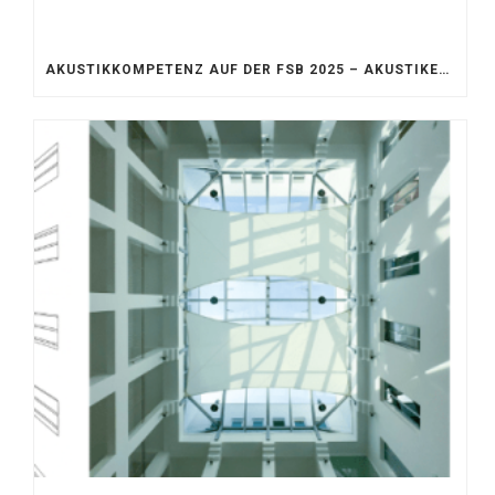
AKUSTIKKOMPETENZ AUF DER FSB 2025 – AKUSTIKELEMENTE FÜR DIE LEBENSRÄUME VON MORGEN