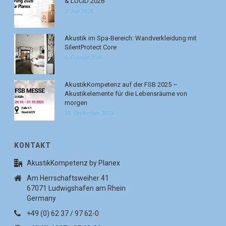
& LUCID 2026
7. Juli 2026
Akustik im Spa-Bereich: Wandverkleidung mit
SilentProtect Core
6. Februar 2026
AkustikKompetenz auf der FSB 2025 –
Akustikelemente für die Lebensräume von
morgen
30. September 2025
KONTAKT
AkustikKompetenz by Planex
Am Herrschaftsweiher 41
67071 Ludwigshafen am Rhein
Germany
+49 (0) 62 37 / 97 62-0