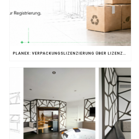
PLANEX: VERPACKUNGSLIZENZIERUNG ÜBER LIZENZERO & LUCID 2026