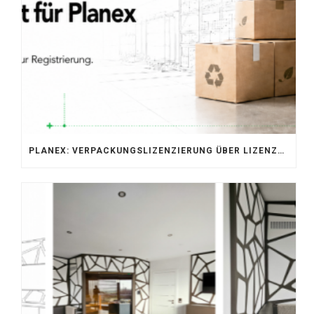
PLANEX: VERPACKUNGSLIZENZIERUNG ÜBER LIZENZERO & LUCID 2026