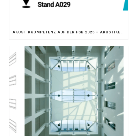
AKUSTIKKOMPETENZ AUF DER FSB 2025 – AKUSTIKELEMENTE FÜR DIE LEBENSRÄUME VON MORGEN