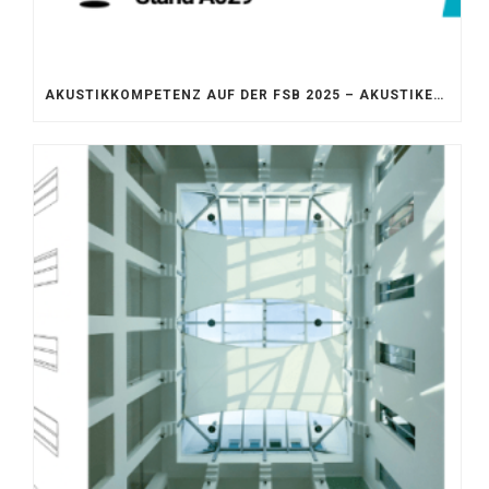
AKUSTIKKOMPETENZ AUF DER FSB 2025 – AKUSTIKELEMENTE FÜR DIE LEBENSRÄUME VON MORGEN