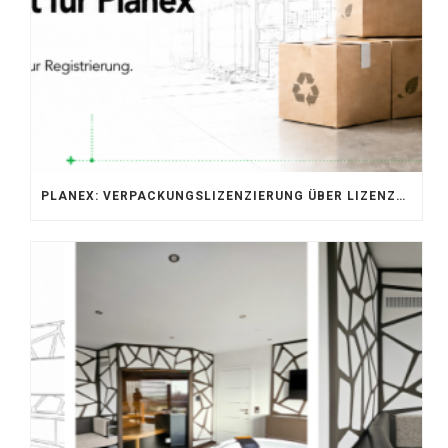
PLANEX: VERPACKUNGSLIZENZIERUNG ÜBER LIZENZERO & LUCID 2026