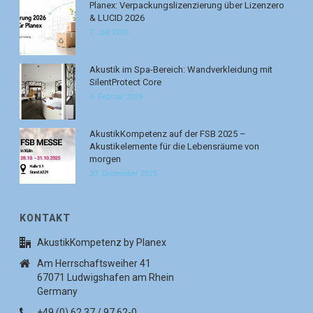
Planex: Verpackungslizenzierung über Lizenzero
& LUCID 2026
7. Juli 2026
Akustik im Spa-Bereich: Wandverkleidung mit
SilentProtect Core
6. Februar 2026
AkustikKompetenz auf der FSB 2025 –
Akustikelemente für die Lebensräume von
morgen
30. September 2025
KONTAKT
AkustikKompetenz by Planex
Am Herrschaftsweiher 41
67071 Ludwigshafen am Rhein
Germany
+49 (0) 62 37 / 97 62-0