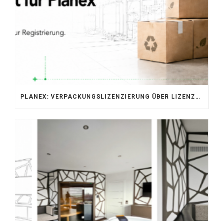
PLANEX: VERPACKUNGSLIZENZIERUNG ÜBER LIZENZERO & LUCID 2026