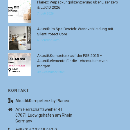
Planex: Verpackungslizenzierung über Lizenzero
& LUCID 2026
7. Juli 2026
Akustik im Spa-Bereich: Wandverkleidung mit
SilentProtect Core
6. Februar 2026
AkustikKompetenz auf der FSB 2025 –
Akustikelemente für die Lebensräume von
morgen
30. September 2025
KONTAKT
AkustikKompetenz by Planex
Am Herrschaftsweiher 41
67071 Ludwigshafen am Rhein
Germany
+49 (0) 62 37 / 97 62-0