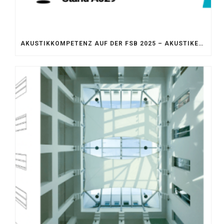
AKUSTIKKOMPETENZ AUF DER FSB 2025 – AKUSTIKELEMENTE FÜR DIE LEBENSRÄUME VON MORGEN