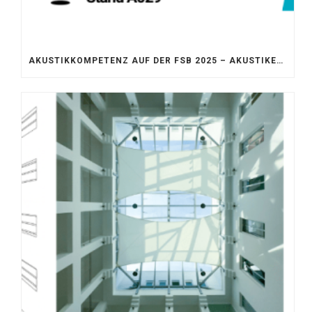
AKUSTIKKOMPETENZ AUF DER FSB 2025 – AKUSTIKELEMENTE FÜR DIE LEBENSRÄUME VON MORGEN