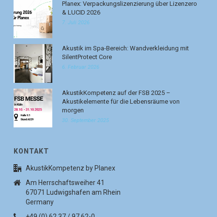
Planex: Verpackungslizenzierung über Lizenzero
& LUCID 2026
7. Juli 2026
Akustik im Spa-Bereich: Wandverkleidung mit
SilentProtect Core
6. Februar 2026
AkustikKompetenz auf der FSB 2025 –
Akustikelemente für die Lebensräume von
morgen
30. September 2025
KONTAKT
AkustikKompetenz by Planex
Am Herrschaftsweiher 41
67071 Ludwigshafen am Rhein
Germany
+49 (0) 62 37 / 97 62-0