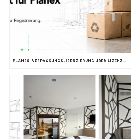
PLANEX: VERPACKUNGSLIZENZIERUNG ÜBER LIZENZERO & LUCID 2026