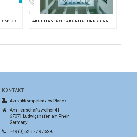
AKUSTIKKOMPETENZ AUF DER FSB 2025 – AKUSTIKELEMENTE FÜR DIE LEBENSRÄUME VON MORGEN
AKUSTIKSEGEL: AKUSTIK- UND SONNENSCHUTZOPTIMIERUNG IM ATRIUM DER UNIVERSITÄT BONN
KONTAKT
AkustikKompetenz by Planex
Am Herrschaftsweiher 41
67071 Ludwigshafen am Rhein
Germany
+49 (0) 62 37 / 97 62-0