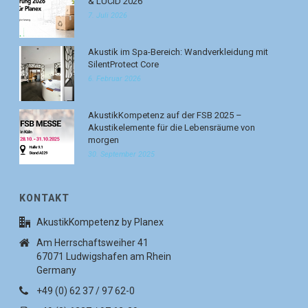
& LUCID 2026
7. Juli 2026
Akustik im Spa-Bereich: Wandverkleidung mit
SilentProtect Core
6. Februar 2026
AkustikKompetenz auf der FSB 2025 –
Akustikelemente für die Lebensräume von
morgen
30. September 2025
KONTAKT
AkustikKompetenz by Planex
Am Herrschaftsweiher 41
67071 Ludwigshafen am Rhein
Germany
+49 (0) 62 37 / 97 62-0