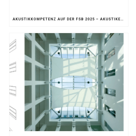
AKUSTIKKOMPETENZ AUF DER FSB 2025 – AKUSTIKELEMENTE FÜR DIE LEBENSRÄUME VON MORGEN