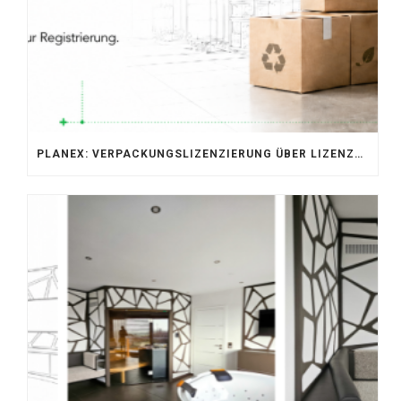
PLANEX: VERPACKUNGSLIZENZIERUNG ÜBER LIZENZERO & LUCID 2026