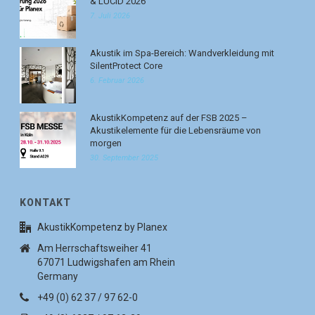
& LUCID 2026
7. Juli 2026
Akustik im Spa-Bereich: Wandverkleidung mit
SilentProtect Core
6. Februar 2026
AkustikKompetenz auf der FSB 2025 –
Akustikelemente für die Lebensräume von
morgen
30. September 2025
KONTAKT
AkustikKompetenz by Planex
Am Herrschaftsweiher 41
67071 Ludwigshafen am Rhein
Germany
+49 (0) 62 37 / 97 62-0