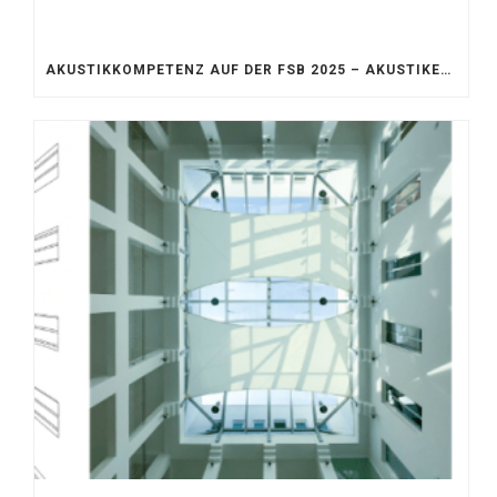
AKUSTIKKOMPETENZ AUF DER FSB 2025 – AKUSTIKELEMENTE FÜR DIE LEBENSRÄUME VON MORGEN