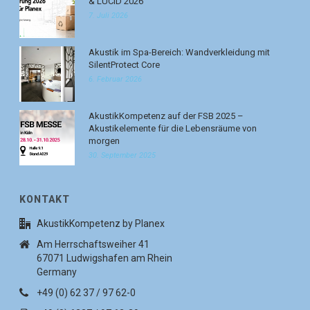
& LUCID 2026
7. Juli 2026
Akustik im Spa-Bereich: Wandverkleidung mit
SilentProtect Core
6. Februar 2026
AkustikKompetenz auf der FSB 2025 –
Akustikelemente für die Lebensräume von
morgen
30. September 2025
KONTAKT
AkustikKompetenz by Planex
Am Herrschaftsweiher 41
67071 Ludwigshafen am Rhein
Germany
+49 (0) 62 37 / 97 62-0