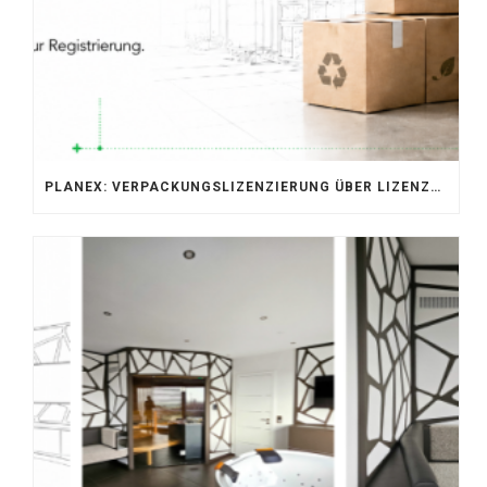
PLANEX: VERPACKUNGSLIZENZIERUNG ÜBER LIZENZERO & LUCID 2026