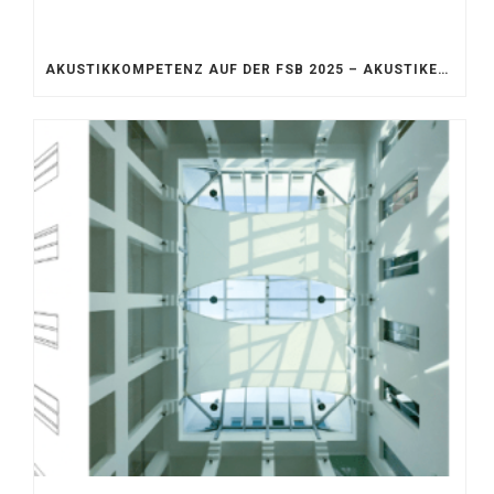
AKUSTIKKOMPETENZ AUF DER FSB 2025 – AKUSTIKELEMENTE FÜR DIE LEBENSRÄUME VON MORGEN