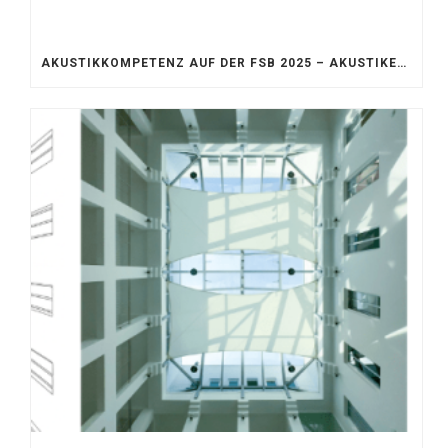
AKUSTIKKOMPETENZ AUF DER FSB 2025 – AKUSTIKELEMENTE FÜR DIE LEBENSRÄUME VON MORGEN