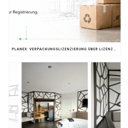
PLANEX: VERPACKUNGSLIZENZIERUNG ÜBER LIZENZERO & LUCID 2026