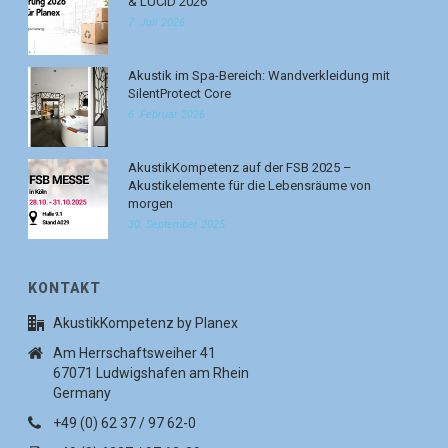
& LUCID 2026
7. Juli 2026
Akustik im Spa-Bereich: Wandverkleidung mit
SilentProtect Core
6. Februar 2026
AkustikKompetenz auf der FSB 2025 –
Akustikelemente für die Lebensräume von
morgen
30. September 2025
KONTAKT
AkustikKompetenz by Planex
Am Herrschaftsweiher 41
67071 Ludwigshafen am Rhein
Germany
+49 (0) 62 37 / 97 62-0