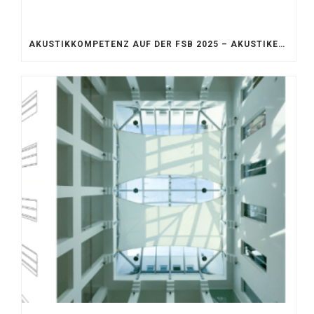
AKUSTIKKOMPETENZ AUF DER FSB 2025 – AKUSTIKELEMENTE FÜR DIE LEBENSRÄUME VON MORGEN