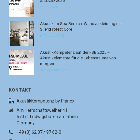
& LUCID 2026
7. Juli 2026
Akustik im Spa-Bereich: Wandverkleidung mit
SilentProtect Core
6. Februar 2026
AkustikKompetenz auf der FSB 2025 –
Akustikelemente für die Lebensräume von
morgen
30. September 2025
KONTAKT
AkustikKompetenz by Planex
Am Herrschaftsweiher 41
67071 Ludwigshafen am Rhein
Germany
+49 (0) 62 37 / 97 62-0