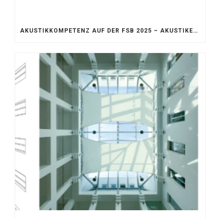
AKUSTIKKOMPETENZ AUF DER FSB 2025 – AKUSTIKELEMENTE FÜR DIE LEBENSRÄUME VON MORGEN