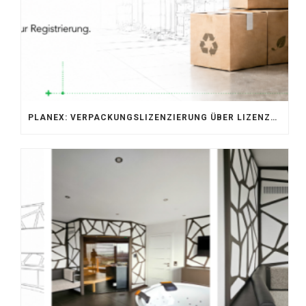
PLANEX: VERPACKUNGSLIZENZIERUNG ÜBER LIZENZERO & LUCID 2026