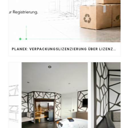
PLANEX: VERPACKUNGSLIZENZIERUNG ÜBER LIZENZERO & LUCID 2026