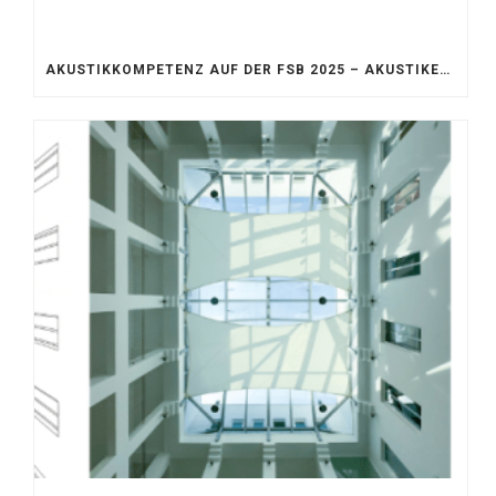
AKUSTIKKOMPETENZ AUF DER FSB 2025 – AKUSTIKELEMENTE FÜR DIE LEBENSRÄUME VON MORGEN