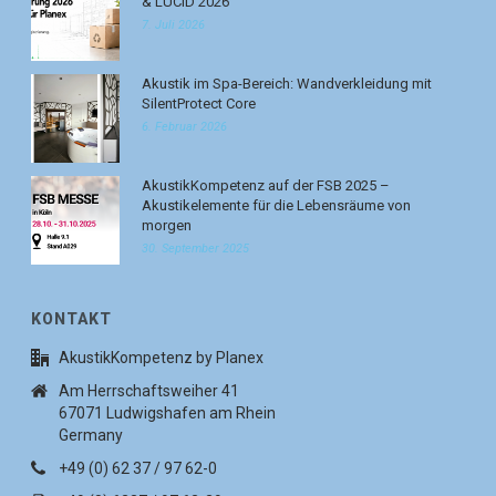
& LUCID 2026
7. Juli 2026
Akustik im Spa-Bereich: Wandverkleidung mit
SilentProtect Core
6. Februar 2026
AkustikKompetenz auf der FSB 2025 –
Akustikelemente für die Lebensräume von
morgen
30. September 2025
KONTAKT
AkustikKompetenz by Planex
Am Herrschaftsweiher 41
67071 Ludwigshafen am Rhein
Germany
+49 (0) 62 37 / 97 62-0