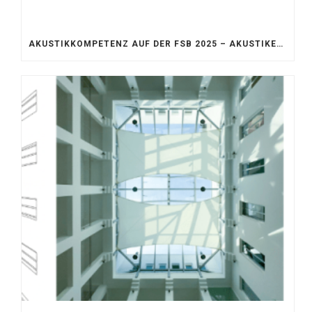
AKUSTIKKOMPETENZ AUF DER FSB 2025 – AKUSTIKELEMENTE FÜR DIE LEBENSRÄUME VON MORGEN