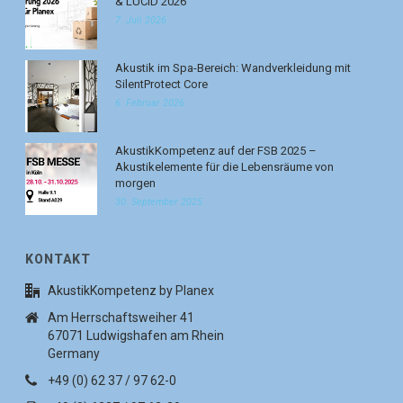
& LUCID 2026
7. Juli 2026
Akustik im Spa-Bereich: Wandverkleidung mit
SilentProtect Core
6. Februar 2026
AkustikKompetenz auf der FSB 2025 –
Akustikelemente für die Lebensräume von
morgen
30. September 2025
KONTAKT
AkustikKompetenz by Planex
Am Herrschaftsweiher 41
67071 Ludwigshafen am Rhein
Germany
+49 (0) 62 37 / 97 62-0