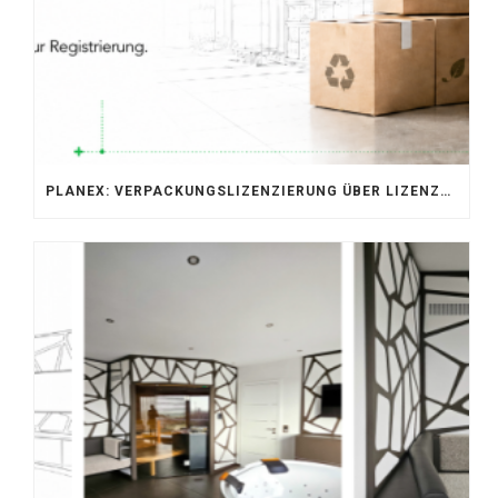
PLANEX: VERPACKUNGSLIZENZIERUNG ÜBER LIZENZERO & LUCID 2026