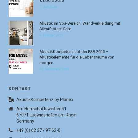
& LUCID 2026
7. Juli 2026
Akustik im Spa-Bereich: Wandverkleidung mit
SilentProtect Core
6. Februar 2026
AkustikKompetenz auf der FSB 2025 –
Akustikelemente für die Lebensräume von
morgen
30. September 2025
KONTAKT
AkustikKompetenz by Planex
Am Herrschaftsweiher 41
67071 Ludwigshafen am Rhein
Germany
+49 (0) 62 37 / 97 62-0