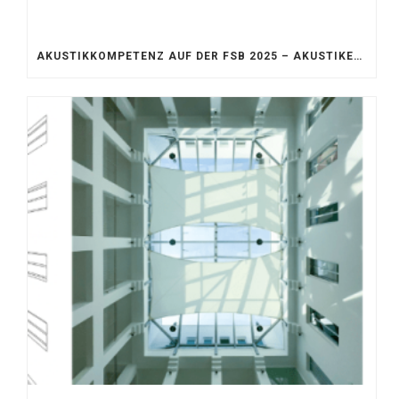
AKUSTIKKOMPETENZ AUF DER FSB 2025 – AKUSTIKELEMENTE FÜR DIE LEBENSRÄUME VON MORGEN