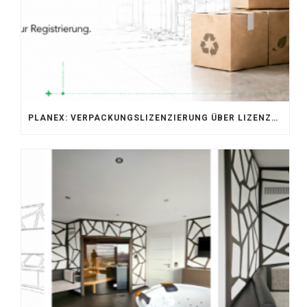
PLANEX: VERPACKUNGSLIZENZIERUNG ÜBER LIZENZERO & LUCID 2026