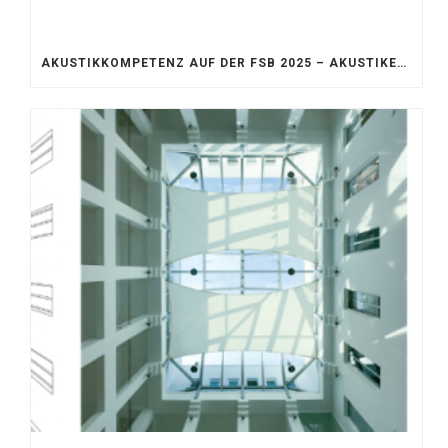
AKUSTIKKOMPETENZ AUF DER FSB 2025 – AKUSTIKELEMENTE FÜR DIE LEBENSRÄUME VON MORGEN