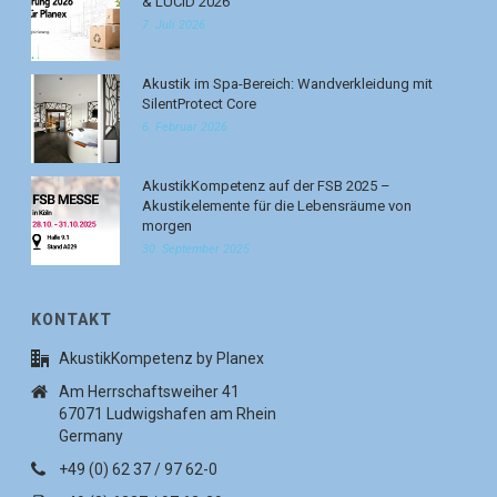
& LUCID 2026
7. Juli 2026
Akustik im Spa-Bereich: Wandverkleidung mit
SilentProtect Core
6. Februar 2026
AkustikKompetenz auf der FSB 2025 –
Akustikelemente für die Lebensräume von
morgen
30. September 2025
KONTAKT
AkustikKompetenz by Planex
Am Herrschaftsweiher 41
67071 Ludwigshafen am Rhein
Germany
+49 (0) 62 37 / 97 62-0