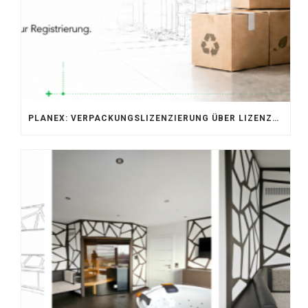
PLANEX: VERPACKUNGSLIZENZIERUNG ÜBER LIZENZERO & LUCID 2026