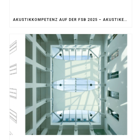
AKUSTIKKOMPETENZ AUF DER FSB 2025 – AKUSTIKELEMENTE FÜR DIE LEBENSRÄUME VON MORGEN