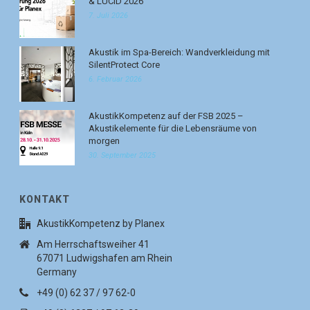
& LUCID 2026
7. Juli 2026
Akustik im Spa-Bereich: Wandverkleidung mit
SilentProtect Core
6. Februar 2026
AkustikKompetenz auf der FSB 2025 –
Akustikelemente für die Lebensräume von
morgen
30. September 2025
KONTAKT
AkustikKompetenz by Planex
Am Herrschaftsweiher 41
67071 Ludwigshafen am Rhein
Germany
+49 (0) 62 37 / 97 62-0