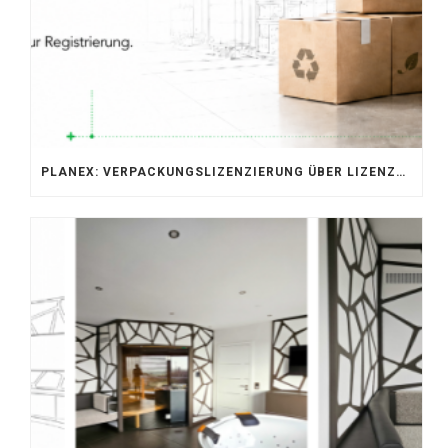
PLANEX: VERPACKUNGSLIZENZIERUNG ÜBER LIZENZERO & LUCID 2026