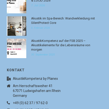
& LUCID 2026
7. Juli 2026
Akustik im Spa-Bereich: Wandverkleidung mit
SilentProtect Core
6. Februar 2026
AkustikKompetenz auf der FSB 2025 –
Akustikelemente für die Lebensräume von
morgen
30. September 2025
KONTAKT
AkustikKompetenz by Planex
Am Herrschaftsweiher 41
67071 Ludwigshafen am Rhein
Germany
+49 (0) 62 37 / 97 62-0