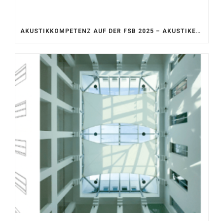
AKUSTIKKOMPETENZ AUF DER FSB 2025 – AKUSTIKELEMENTE FÜR DIE LEBENSRÄUME VON MORGEN