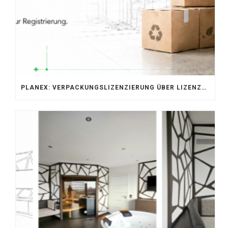
PLANEX: VERPACKUNGSLIZENZIERUNG ÜBER LIZENZERO & LUCID 2026