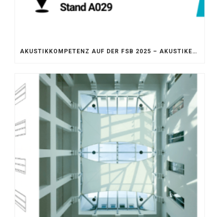
AKUSTIKKOMPETENZ AUF DER FSB 2025 – AKUSTIKELEMENTE FÜR DIE LEBENSRÄUME VON MORGEN