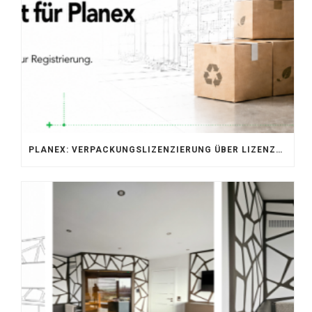
PLANEX: VERPACKUNGSLIZENZIERUNG ÜBER LIZENZERO & LUCID 2026