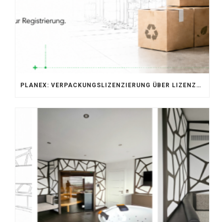
PLANEX: VERPACKUNGSLIZENZIERUNG ÜBER LIZENZERO & LUCID 2026