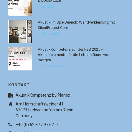
& LUCID 2026
7. Juli 2026
Akustik im Spa-Bereich: Wandverkleidung mit
SilentProtect Core
6. Februar 2026
AkustikKompetenz auf der FSB 2025 –
Akustikelemente für die Lebensräume von
morgen
30. September 2025
KONTAKT
AkustikKompetenz by Planex
Am Herrschaftsweiher 41
67071 Ludwigshafen am Rhein
Germany
+49 (0) 62 37 / 97 62-0