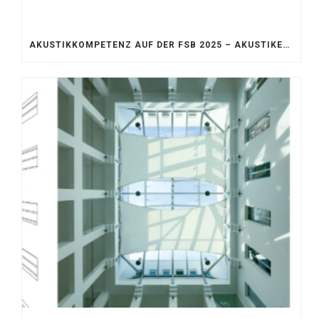
AKUSTIKKOMPETENZ AUF DER FSB 2025 – AKUSTIKELEMENTE FÜR DIE LEBENSRÄUME VON MORGEN