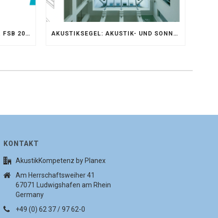
AKUSTIKKOMPETENZ AUF DER FSB 2025 – AKUSTIKELEMENTE FÜR DIE LEBENSRÄUME VON MORGEN
AKUSTIKSEGEL: AKUSTIK- UND SONNENSCHUTZOPTIMIERUNG IM ATRIUM DER UNIVERSITÄT BONN
KONTAKT
AkustikKompetenz by Planex
Am Herrschaftsweiher 41
67071 Ludwigshafen am Rhein
Germany
+49 (0) 62 37 / 97 62-0